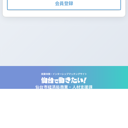
会員登録
仙台市経済局商業・人材支援課
宮城県仙台市青葉区国分町3-6-1仙台パークビル9階
電話番号：076-471-6701
ファクス：022-214-8321
Email：sendai_hatarakitai@city.sendai.jp