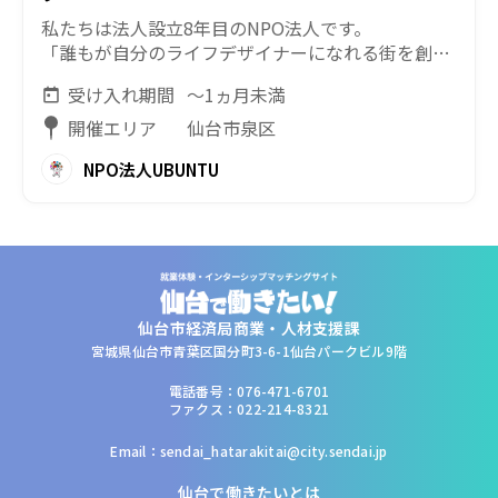
私たちは法人設立8年目のNPO法人です。
「誰もが自分のライフデザイナーになれる街を創
る」という理念で活動しています。障害ある人も含
受け入れ期間
～1ヵ月未満
め、自分らしい人生を送れるようにするには、『普
通』という概念や『できない→できる』に変えるア
開催エリア
仙台市泉区
クションと創造性が必須です。
NPO法人UBUNTU
そこで私達法人では、マルシェの企画運営や、新規
プロジェクトを年間複数行っており、利用者さんへ
の直接支援やケアなどのスキルアップや実務経験・
資格の獲得はもちろんのこと、NPO運営やイベント
企画、人材マネジメントなど、経営の中枢を学ぶこ
とができます。
つまり、『福祉』に限定したという枠組で留まる場
仙台市経済局商業・人材支援課
ではないということ。
宮城県仙台市青葉区国分町3-6-1仙台パークビル9階
IT関係や建築関係を目指す学生もボラ・バイトで
電話番号：076-471-6701
「自分たちが出来る可能性」を発揮しています。
ファクス：022-214-8321
・イベントの企画運営
・SNSなどの広報
Email：sendai_hatarakitai@city.sendai.jp
・NPOの労務や経理
・NPOリーダーの右腕
仙台で働きたいとは