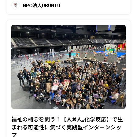
営やイベント企画、人材マネジメントなど、経営の
NPO法人UBUNTU
中枢を学ぶことができます。
インターンシップでは特に、来ていただける方の興
味関心分野や何を体験したいかをしっかりとヒヤリ
ングさせていただき、キャリア形成や将来へのビジ
ョンに何かしら重なっていくようなコンテンツを考
えていきます。
福祉の概念を問う！【人✖人₌化学反応】で生
まれる可能性に気づく実践型インターンシッ
プ